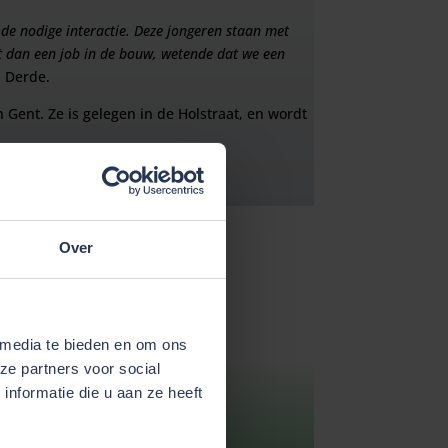
 de nodige interactie. Deze jongeren staan met
ft dan een job in de bouw, wetende dat we een
l Derde.
 Gent. Ze is gelegen in de Holstraat, en wordt
hoolgaande jeugd.
Over
 media te bieden en om ons
ze partners voor social
nformatie die u aan ze heeft
rven