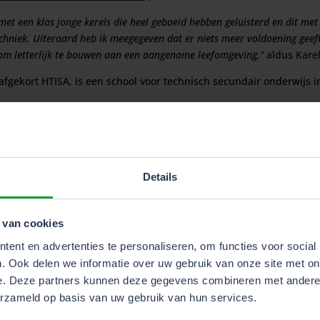
met een klas jonge kerels die heel geboeid hebben geluisterd en dit met
echniek. Uiteraard heb ik meegegeven dat er niets meer voldoening gee
om letterlijk te bouwen aan een aangename leefomgeving,”
aldus Kare
afgekort HTISA, is een school voor technisch secundair onderwijs in
Vlajo, stimuleert ondernemingszin en ondernemerschap bij de sc
Details
 van cookies
ent en advertenties te personaliseren, om functies voor social
. Ook delen we informatie over uw gebruik van onze site met on
E-nieuwsbrief
e. Deze partners kunnen deze gegevens combineren met andere i
erzameld op basis van uw gebruik van hun services.
 advies, referentieprojecten en nieuwe we