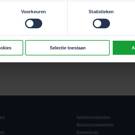
Voorkeuren
Statistieken
Lees de recentste edities
Inschrijven
ookies
Selectie toestaan
A
act
Asfalteringswerken
Betonneringswerken
ten
Dakparkings