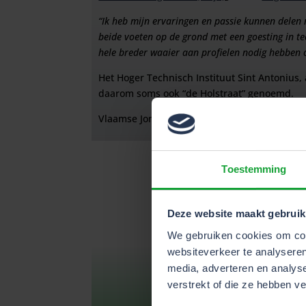
“Ik heb mijn ervaringen en passie kunnen delen 
beide voeten op de grond met een goesting in t
hele breder waaier aan profielen nodig hebben 
Het Hoger Technisch Instituut Sint Antonius, 
daarom soms ook “de Holstraat” genoemd.
Vlaamse Jonge Ondernemingen vzw, kortweg 
Toestemming
Deze website maakt gebruik
We gebruiken cookies om cont
websiteverkeer te analyseren
media, adverteren en analys
verstrekt of die ze hebben v
met