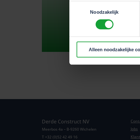
Toestemmingsselectie
Noodzakelijk
Alleen noodzakelijke c
Derde Construct NV
Cont
Jobs
Meerbos 4a – B-9260 Wichelen
Klan
T +32 (0)52 42 49 16