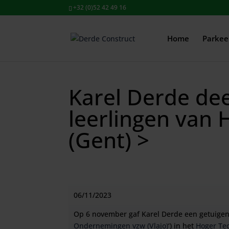
+32 (0)52 42 49 16
Home
Parkee
Karel Derde dee
leerlingen van 
(Gent) >
06/11/2023
Op 6 november gaf Karel Derde een getuigeni
Ondernemingen vzw (Vlajo)
‘
) in het
Hoger Tec